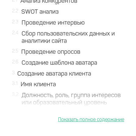
2.1
Анализ конкурентов
2.2
SWOT анализ
2.3
Проведение интервью
2.4
Сбор пользовательских данных и
аналитики сайта
2.5
Проведение опросов
2.6
Создание шаблона аватара
3
Создание аватара клиента
3.1
Имя клиента
3.2
Должность, роль, группа интересов
или образовательный уровень
3.3
Цели и ценности, проблемы и страхи
3.4
Маркетинговое сообщение
4
Картографирование пути