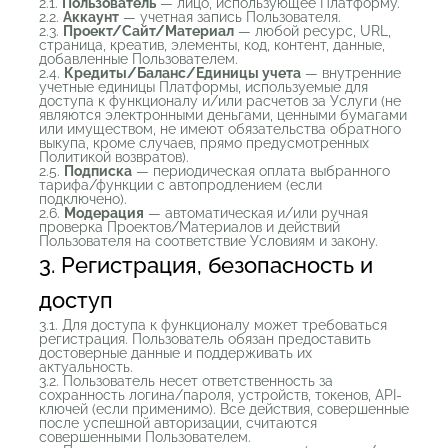
2.1.
Пользователь
— лицо, использующее Платформу.
2.2.
Аккаунт
— учетная запись Пользователя.
2.3.
Проект/Сайт/Материал
— любой ресурс, URL,
страница, креатив, элементы, код, контент, данные,
добавленные Пользователем.
2.4.
Кредиты/Баланс/Единицы учета
— внутренние
учетные единицы Платформы, используемые для
доступа к функционалу и/или расчетов за Услуги (не
являются электронными деньгами, ценными бумагами
или имуществом, не имеют обязательства обратного
выкупа, кроме случаев, прямо предусмотренных
Политикой возвратов).
2.5.
Подписка
— периодическая оплата выбранного
тарифа/функции с автопродлением (если
подключено).
2.6.
Модерация
— автоматическая и/или ручная
проверка Проектов/Материалов и действий
Пользователя на соответствие Условиям и закону.
3. Регистрация, безопасность и
доступ
3.1. Для доступа к функционалу может требоваться
регистрация. Пользователь обязан предоставить
достоверные данные и поддерживать их
актуальность.
3.2. Пользователь несет ответственность за
сохранность логина/пароля, устройств, токенов, API-
ключей (если применимо). Все действия, совершенные
после успешной авторизации, считаются
совершенными Пользователем.