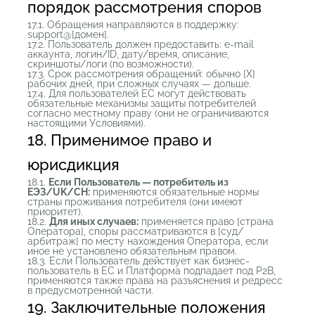
порядок рассмотрения споров
17.1. Обращения направляются в поддержку:
support@[домен].
17.2. Пользователь должен предоставить: e-mail
аккаунта, логин/ID, дату/время, описание,
скриншоты/логи (по возможности).
17.3. Срок рассмотрения обращений: обычно [X]
рабочих дней, при сложных случаях — дольше.
17.4. Для пользователей ЕС могут действовать
обязательные механизмы защиты потребителей
согласно местному праву (они не ограничиваются
настоящими Условиями).
18. Применимое право и
юрисдикция
18.1.
Если Пользователь — потребитель из
ЕЭЗ/UK/CH:
применяются обязательные нормы
страны проживания потребителя (они имеют
приоритет).
18.2.
Для иных случаев:
применяется право [страна
Оператора], споры рассматриваются в [суд/
арбитраж] по месту нахождения Оператора, если
иное не установлено обязательным правом.
18.3. Если Пользователь действует как бизнес-
пользователь в ЕС и Платформа подпадает под P2B,
применяются также права на разъяснения и редресс
в предусмотренной части.
19. Заключительные положения