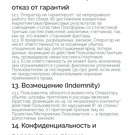
отказ от гарантий
12.1. Оператор не гарантирует: (а) непрерывную
работу без сбоев; (б) достижение конкретных
маркетинговых/финансовых результатов; (в)
совпадение статистики Платформы со статистикой
третьих систем (пикселей, аналитики, счетчиков), так
как на это влияют сторонние факторы.
12.2. В пределах, разрешенных законом, Оператор не
несет ответственности за косвенные убытки,
упущенную выгоду, репутационный вред, потери
данных, возникшие из действий Пользователя/третьих
лиц, провайдеров связи/хостинга/платежей.
12.3. Если ответственность не может быть исключена,
она ограничивается суммой, фактически уплаченной
Пользователем за последние [30/90] дней, если иное
не предусмотрено обязательными нормами
применимого права.
13. Возмещение (Indemnity)
13.1. Пользователь обязуется возместить Оператору
убытки, штрафы, претензии и расходы (включая
юристов), возникшие из-за: (а) незаконного контента/
действий Пользователя; (б) нарушений IP; (в) спама/
мошенничества; (г) претензий третьих лиц по
Проектам/Материалам Пользователя — в пределах,
допустимых законом.
14. Конфиденциальность и