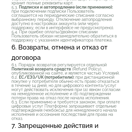
хранит полные реквизиты карт.
5.3.
Подписки и автопродление (если применимо):
при подключении подписки Пользователь
соглашается на периодические списания согласно
выбранному периоду. Отключение автопродления
доступно в настройках аккаунта (или через
поддержку, если в интерфейсе не предусмотрено).
5.4. При ошибке оплаты/двойном списании
Пользователь обязан незамедлительно обратиться в
поддержку с указанием идентификатора платежа.
6. Возвраты, отмена и отказ от
договора
6.1. Порядок возвратов регулируется отдельной
Политикой возврата средств
(Refund Policy),
опубликованной на сайте, и является частью Условий.
6.2.
ЕС/ЕЭЗ/UK (потребители):
при дистанционной
покупке у потребителя обычно есть право отказаться
в течение 14 дней, но для цифрового контента/услуг
могут действовать исключения при (а) явном согласии
на немедленное исполнение и (б) подтверждении
потери права на отказ после начала исполнения.
6.3. Если применимо и требуется законом, при оплате
цифровых услуг Платформа запрашивает отдельные
подтверждения (чекбоксы) для немедленного начала
исполнения и осознания последствий для права на
отказ.
7. Запрещенные действия и