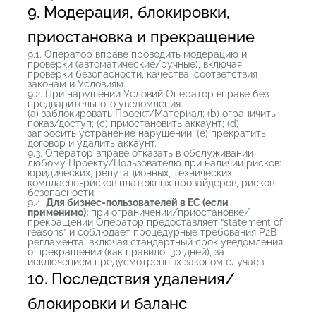
9. Модерация, блокировки,
приостановка и прекращение
9.1. Оператор вправе проводить модерацию и
проверки (автоматические/ручные), включая
проверки безопасности, качества, соответствия
законам и Условиям.
9.2. При нарушении Условий Оператор вправе без
предварительного уведомления:
(a) заблокировать Проект/Материал; (b) ограничить
показ/доступ; (c) приостановить аккаунт; (d)
запросить устранение нарушений; (e) прекратить
договор и удалить аккаунт.
9.3. Оператор вправе отказать в обслуживании
любому Проекту/Пользователю при наличии рисков:
юридических, репутационных, технических,
комплаенс-рисков платежных провайдеров, рисков
безопасности.
9.4.
Для бизнес-пользователей в ЕС (если
применимо):
при ограничении/приостановке/
прекращении Оператор предоставляет “statement of
reasons” и соблюдает процедурные требования P2B-
регламента, включая стандартный срок уведомления
о прекращении (как правило, 30 дней), за
исключением предусмотренных законом случаев.
10. Последствия удаления/
блокировки и баланс