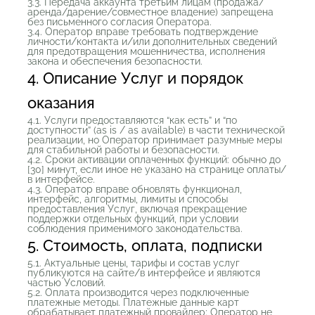
3.3. Передача аккаунта третьим лицам (продажа/
аренда/дарение/совместное владение) запрещена
без письменного согласия Оператора.
3.4. Оператор вправе требовать подтверждение
личности/контакта и/или дополнительных сведений
для предотвращения мошенничества, исполнения
закона и обеспечения безопасности.
4. Описание Услуг и порядок
оказания
4.1. Услуги предоставляются “как есть” и “по
доступности” (as is / as available) в части технической
реализации, но Оператор принимает разумные меры
для стабильной работы и безопасности.
4.2. Сроки активации оплаченных функций: обычно до
[30] минут, если иное не указано на странице оплаты/
в интерфейсе.
4.3. Оператор вправе обновлять функционал,
интерфейс, алгоритмы, лимиты и способы
предоставления Услуг, включая прекращение
поддержки отдельных функций, при условии
соблюдения применимого законодательства.
5. Стоимость, оплата, подписки
5.1. Актуальные цены, тарифы и состав услуг
публикуются на сайте/в интерфейсе и являются
частью Условий.
5.2. Оплата производится через подключенные
платежные методы. Платежные данные карт
обрабатывает платежный провайдер; Оператор не