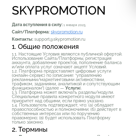
SKYPROMOTION
Дата вступления в силу:
1 января 2025
Сайт/Платформа:
skypromotion.ru
Контакты:
support@skypromotion.ru
1. Общие положения
1.1. Настоящие Условия являются публичной офертой.
Использование Сайта/Платформы, регистрация
аккаунта, добавление проектов, пополнение баланса
и/или оплата услуг означают акцепт Условий.
1.2. Платформа предоставляет цифровые услуги
(онлайн-сервис) по [описание: “управлению
рекламными/маркетинговыми активностями,
трафиком, заданиями, аналитикой и сопутствующим
функционалом”] (далее —
Услуги
).
1.3. Платформа может включать разделы/модули.
Специальные правила конкретного модуля имеют
приоритет над общими, если прямо указано.
1.4. Пользователь подтверждает, что: (а) обладает
правоспособностью и полномочиями; (б) действует в
собственных интересах или по поручению
правомерно; (в) будет использовать Платформу
только законно.
2. Термины