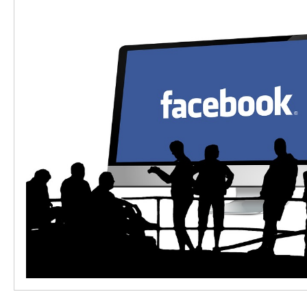
3.6
Публикуйте видео и изображения
3.7
Соблюдайте правильные размеры изобра
3.8
Следите за статистикой Facebook
3.9
Готовьте свои посты заранее и общайтесь
3.10
Добавьте кнопку социальной сети к своем
4
Реклама на Facebook
4.1
Выберите для себя рекламное средство
4.2
Статистика о вашей аудитории
4.3
Тестируйте различные варианты объявлен