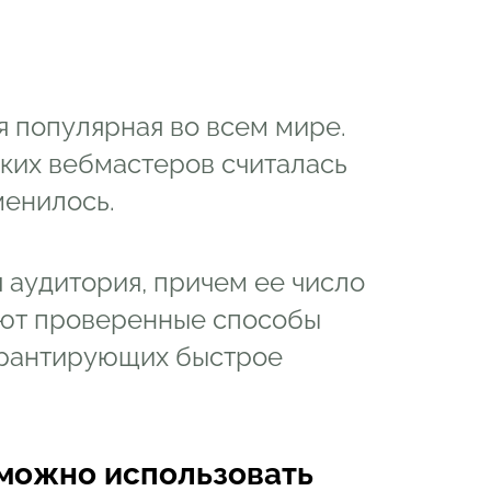
я популярная во всем мире.
ских вебмастеров считалась
менилось.
 аудитория, причем ее число
уют проверенные способы
арантирующих быстрое
о можно использовать