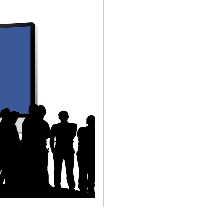
жений
 с посетителями
у сайту или блогу
ий