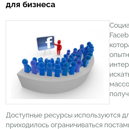
для бизнеса
Социа
Faceb
котор
опытн
интер
искат
массо
получ
Доступные ресурсы используются дл
приходилось ограничиваться постам