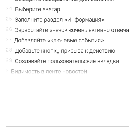
2.4
Выберите аватар
2.5
Заполните раздел «Информация»
2.6
Заработайте значок «очень активно отвеч
2.7
Добавляйте «ключевые события»
2.8
Добавьте кнопку призыва к действию
2.9
Создавайте пользовательские вкладки
3
Видимость в ленте новостей
3.1
Качественный контент
3.2
Делайте посты в оптимальное время
3.3
Публикуйте полезный контент
3.4
Обязательно заполняйте поля мета описан
3.5
Удаляйте ссылки с текста сообщений