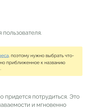
 пользователя.
реса
, поэтому нужно выбрать что-
но приближенное к названию
.
но придется потрудиться. Это
наваемости и мгновенно