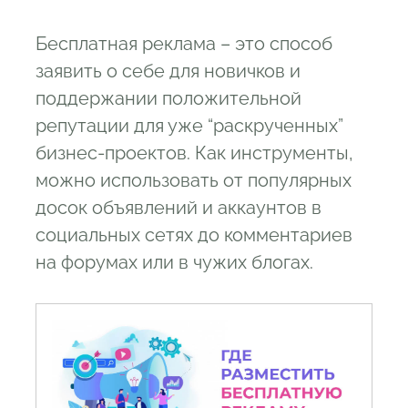
На сайте партнера
3.9
В социальных сетях
Бесплатная реклама – это способ
3.10
На картах
заявить о себе для новичков и
поддержании положительной
3.11
В справочнике 2ГИС
репутации для уже “раскрученных”
3.12
В тематических каталогах
бизнес-проектов. Как инструменты,
3.13
Через специальные сервисы
можно использовать от популярных
4
Сколько стоит реклама сайта в
досок объявлений и аккаунтов в
интернете
социальных сетях до комментариев
4.1
Как рассчитать стоимость
на форумах или в чужих блогах.
размещения рекламного баннера на
сайте?
4.2
Как узнать базовую цену рекламы
на сайте?
4.3
Стоимость размещения баннера на
сайте - просмотры