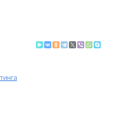
тинга
o