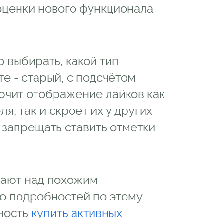
оценки нового функционала
 выбирать, какой тип
е - старый, с подсчётом
ючит отображение лайков как
я, так и скроет их у других
т запрещать ставить отметки
тают над похожим
ко подробностей по этому
жность
купить активных