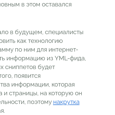
новным в этом оставался
ало в будущем, специалисты
вить как технологию
амму по ним для интернет-
ать информацию из YML-фида,
х сниппетов будет
ого, появится
тва информации, которая
а и страницы, на которую он
ельности, поэтому
накрутка
я.