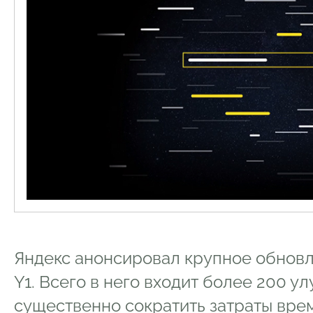
Яндекс анонсировал крупное обновл
Y1. Всего в него входит более 200 у
существенно сократить затраты врем