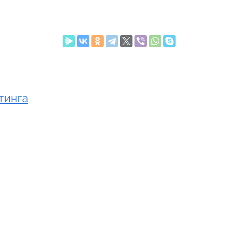
тинга
o