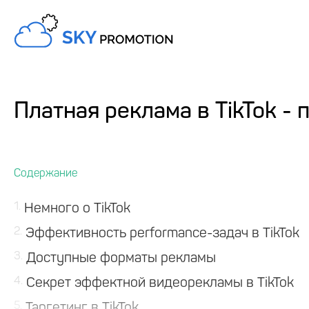
Платная реклама в TikTok -
1
Немного о TikTok
2
Эффективность performance-задач в TikTok
3
Доступные форматы рекламы
4
Секрет эффектной видеорекламы в TikTok
5
Таргетинг в TikTok