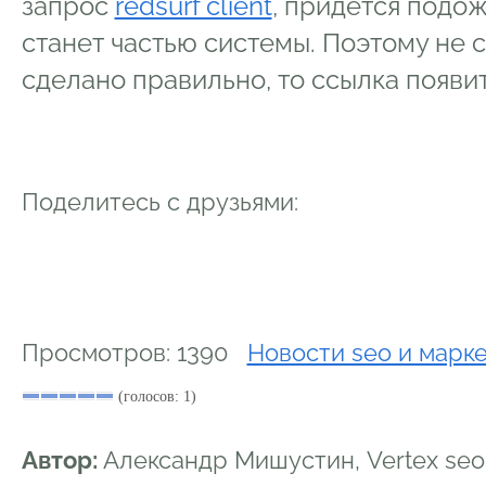
запрос
redsurf client
, придётся подо
станет частью системы. Поэтому не с
сделано правильно, то ссылка появи
Поделитесь с друзьями:
Просмотров: 1390
Новости seo и марк
(голосов: 1)
Автор:
Александр Мишустин, Vertex se