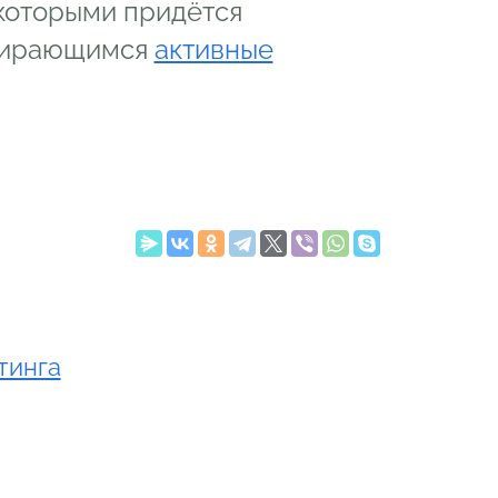
 которыми придётся
обирающимся
активные
тинга
o