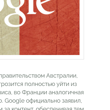
правительством Австралии,
 грозится полностью уйти из
виса, во Франции аналогичная
. Google официально заявил,
 за контент, обеспечивая тем