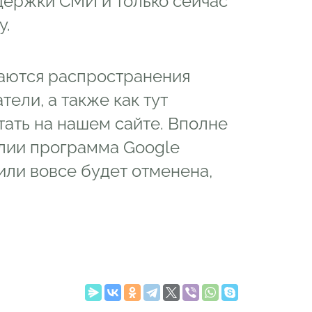
держки СМИ и только сейчас
у.
саются распространения
тели, а также как тут
тать на нашем сайте. Вполне
алии программа Google
или вовсе будет отменена,