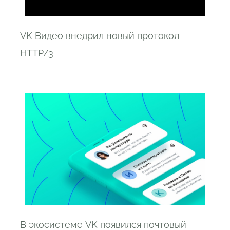
VK Видео внедрил новый протокол
HTTP/3
В экосистеме VK появился почтовый