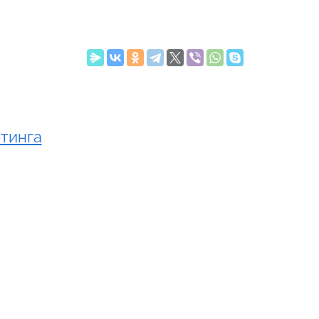
етинга
o