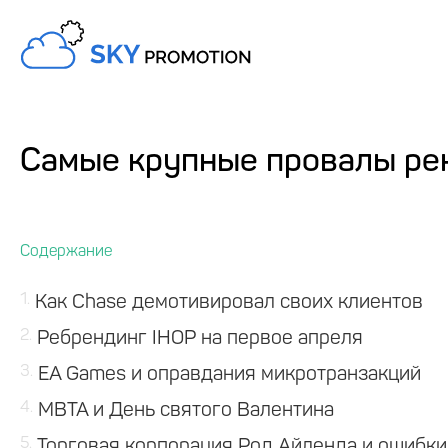
Самые крупные провалы ре
1
Как Chase демотивировал своих клиентов
2
Ребрендинг IHOP на первое апреля
3
EA Games и оправдания микротранзакций
4
MBTA и День святого Валентина
5
Торговая корпорация Род Айленда и ошибки