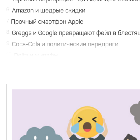
6
Amazon и щедрые скидки
7
Прочный смартфон Apple
8
Greggs и Google превращают фейл в блест
9
Coca-Cola и политические передряги
10
Delta и жирафы
11
Заключение