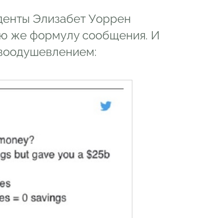
иденты Элизабет Уоррен
ую же формулу сообщения. И
 воодушевлением: