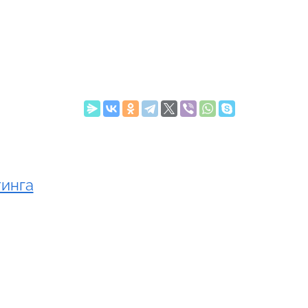
тинга
o