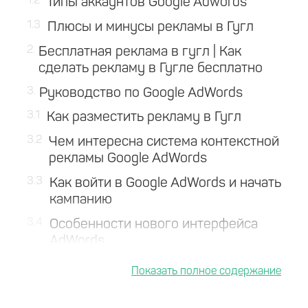
1.2
Типы аккаунтов Google Adwords
1.3
Плюсы и минусы рекламы в Гугл
2
Бесплатная реклама в гугл | Как
сделать рекламу в Гугле бесплатно
3
Руководство по Google AdWords
3.1
Как разместить рекламу в Гугл
3.2
Чем интересна система контекстной
рекламы Google AdWords
3.3
Как войти в Google AdWords и начать
кампанию
3.4
Особенности нового интерфейса
AdWords
3.5
Как настроить группы объявлений
Google AdWords
3.6
Планировщик ключевых слов -