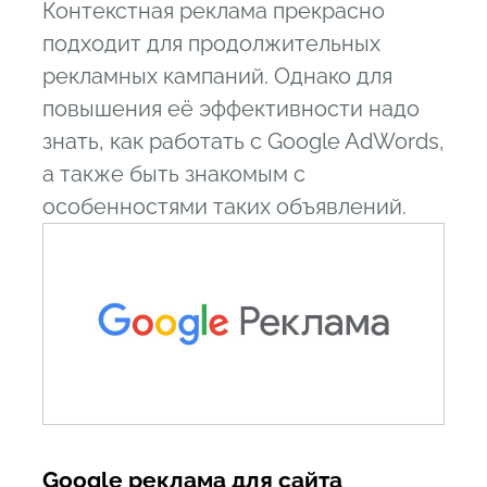
Контекстная реклама прекрасно
особенности
подходит для продолжительных
3.7
Как создавать разные типы
рекламных кампаний. Однако для
объявлений в Google AdWords
повышения её эффективности надо
3.8
Как создать адаптивное объявление
знать, как работать с Google AdWords,
в AdWords
а также быть знакомым с
3.9
Как создать медийные объявления
особенностями таких объявлений.
в Google AdWords
3.10
Как работать с галереей форматов
объявлений
3.11
Как создать рекламу приложения
3.12
Как работать с видеорекламой и
товарными объявлениями
3.13
Как использовать ремаркетинг
Google AdWords
Google реклама для сайта