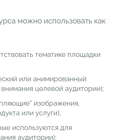
рса можно использовать как
етствовать тематике площадки
еский или анимированный
 внимания целевой аудитории);
епляющие” изображения,
дукта или услуги);
рые используются для
ания аудитории);