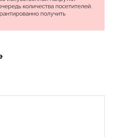
очередь количества посетителей.
арантированно получить
е