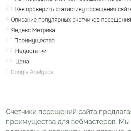
2.3
Как проверить статистику посещения сайт
3
Описание популярных счетчиков посещения
4
Яндекс Метрика
4.1
Преимущества
4.2
Недостатки
4.3
Цена
5
Google Analytics
5.1
Преимущества
5.2
Недостатки
5.3
Цена
Счетчики посещений сайта предлаг
6
Liveinternet
преимущества для вебмастеров. Мы
6.1
Преимущества