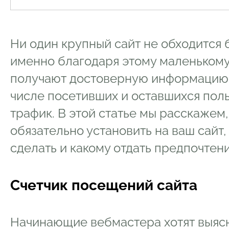
9.3
Цена
10
Similarweb.com
Ни один крупный сайт не обходится 
10.1
Преимущества
именно благодаря этому маленьком
10.2
Недостатки
получают достоверную информацию 
10.3
Цена
числе посетивших и оставшихся поль
11
Spywords.ru
трафик. В этой статье мы расскажем
11.1
Преимущества
обязательно установить на ваш сайт,
11.2
Недостатки
сделать и какому отдать предпочтени
11.3
Цена
12
Счетчики – RDS bar
Счетчик посещений сайта
12.1
Преимущества
12.2
Недостатки
Начинающие вебмастера хотят выяс