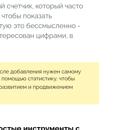
й счетчик, который часто
ации
 чтобы показать
тую это бессмысленно -
тересован цифрами, в
осле добавления нужен самому
о помощью статистику, чтобы
 развитием и продвижением
ростые инструменты с