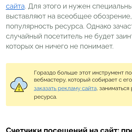
12.3
Цена
сайта
. Для этого и нужен специальны
13
Проверить сайт на посещения без регистр
выставляют на всеобщее обозрение,
популярность ресурса. Однако зачас
случайный посетитель не будет заин
которых он ничего не понимает.
Гораздо больше этот инструмент п
вебмастеру, который собирает с ег
заказать рекламу сайта
, заниматься
ресурса.
Счетчики посещений на сайт: п