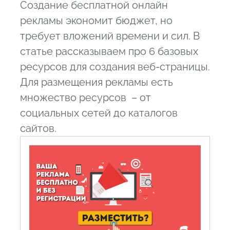
Создание бесплатной онлайн
3.4
Google Maps
рекламы экономит бюджет, но
3.5
Реклама в соцсетях
требует вложений времени и сил. В
3.6
Яндекс Карты
статье рассказываем про 6 базовых
3.7
Виртуальные-доски с бесплатными
ресурсов для создания веб-страницы.
объявлениями
Для размещения рекламы есть
3.8
Блог (личный бред в соц. сети)
множество ресурсов – от
4
Условно-бесплатный способы
социальных сетей до каталогов
рекламы
сайтов.
4.1
Постеры и флаеры
4.2
Дисплейная реклама (видео экраны
и фасады) для цифровых кампаний и
продуктов
4.3
Рекламные баннеры
4.4
Видеореклама