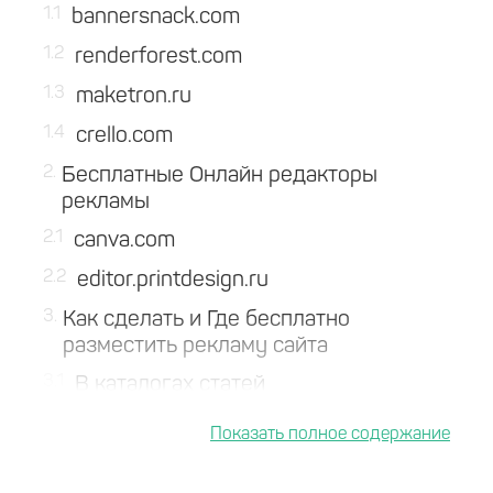
1.1
bannersnack.com
1.2
renderforest.com
1.3
maketron.ru
1.4
crello.com
2
Бесплатные Онлайн редакторы
рекламы
2.1
canva.com
2.2
editor.printdesign.ru
3
Как сделать и Где бесплатно
разместить рекламу сайта
3.1
В каталогах статей
3.2
Использование блогов и дневников
3.3
В отзовиках