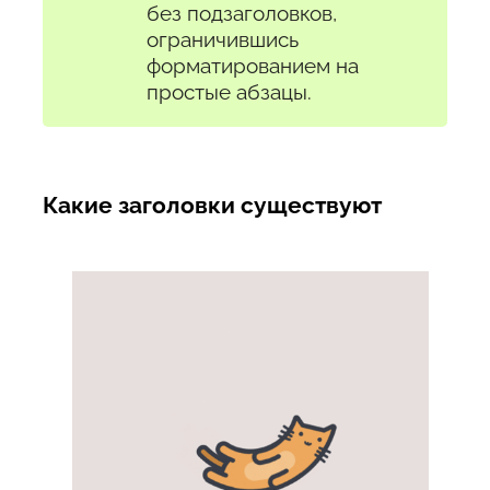
без подзаголовков,
ограничившись
форматированием на
простые абзацы.
Какие заголовки существуют