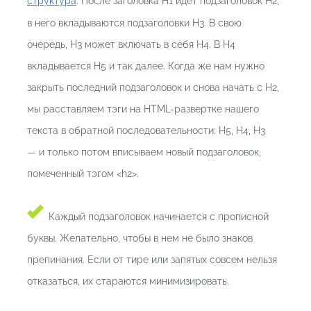
структура
. После заголовка H1 идет подзаголовок H2,
в него вкладываются подзаголовки H3. В свою
очередь, H3 может включать в себя H4. В H4
вкладывается H5 и так далее. Когда же нам нужно
закрыть последний подзаголовок и снова начать с H2,
мы расставляем тэги на HTML-развертке нашего
текста в обратной последовательности: H5, H4, H3
— и только потом вписываем новый подзаголовок,
помеченный тэгом <h2>.
Каждый подзаголовок начинается с прописной
буквы. Желательно, чтобы в нем не было знаков
препинания. Если от тире или запятых совсем нельзя
отказаться, их стараются минимизировать.