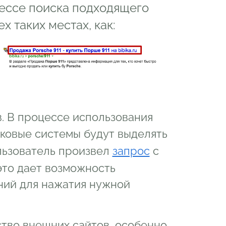
цессе поиска подходящего
х таких местах, как:
. В процессе использования
сковые системы будут выделять
ользователь произвел
запрос
с
это дает возможность
ний для нажатия нужной
тво внешних сайтов, особенно,