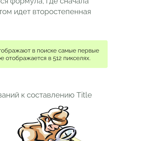
ся формула, где сначала
отом идет второстепенная
тображают в поиске самые первые
ое отображается в 512 пикселях.
аний к составлению Title