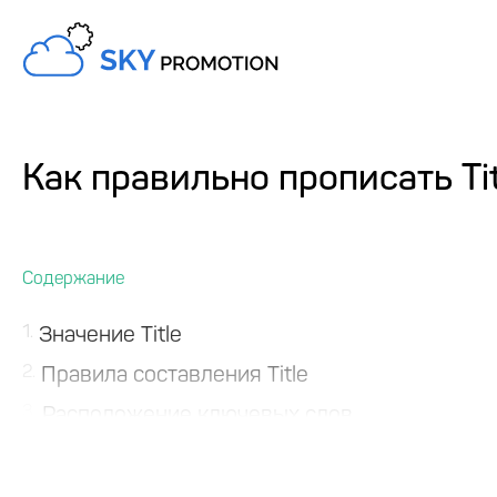
Как правильно прописать Tit
1
Значение Title
2
Правила составления Title
3
Расположение ключевых слов
4
Подводя итоги