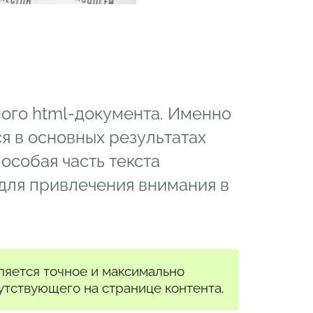
ого html-документа. Именно
ся в основных результатах
особая часть текста
 для привлечения внимания в
ляется точное и максимально
тствующего на странице контента.