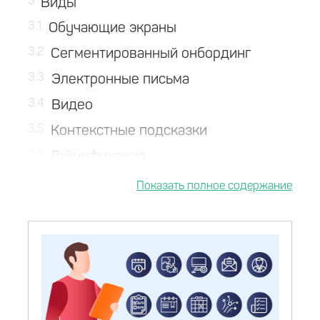
3
Виды
3.1
Обучающие экраны
3.2
Сегментированный онбординг
3.3
Электронные письма
3.4
Видео
3.5
Контекстные подсказки
3.6
Геймификация
3.7
Выводы