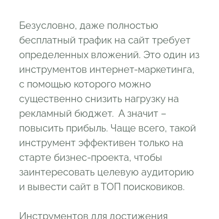
бесплатных посетителей
3.1
skypromotion.ru
Безусловно, даже полностью
3.2
litesurf.ru
бесплатный трафик на сайт требует
определенных вложений. Это один из
3.3
livesurf.ru
инструментов интернет-маркетинга,
3.4
userclick.su
с помощью которого можно
3.5
websurf.ru
существенно снизить нагрузку на
4
Посетители на сайт бесплатно
рекламный бюджет. А значит –
повысить прибыль. Чаще всего, такой
инструмент эффективен только на
старте бизнес-проекта, чтобы
заинтересовать целевую аудиторию
и вывести сайт в ТОП поисковиков.
Инструментов для достижения