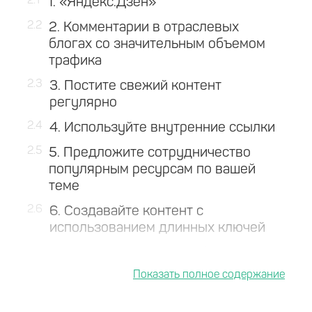
2.1
1. «Яндекс.Дзен»
2.2
2. Комментарии в отраслевых
блогах со значительным объемом
трафика
2.3
3. Постите свежий контент
регулярно
2.4
4. Используйте внутренние ссылки
2.5
5. Предложите сотрудничество
популярным ресурсам по вашей
теме
2.6
6. Создавайте контент с
использованием длинных ключей
2.7
7. Запустите канал YouTube
2.8
8 Убедитесь, что ваши посты
надлежащим образом