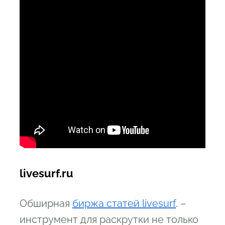
livesurf.ru
Обширная
биржа статей livesurf
. –
инструмент для раскрутки не только