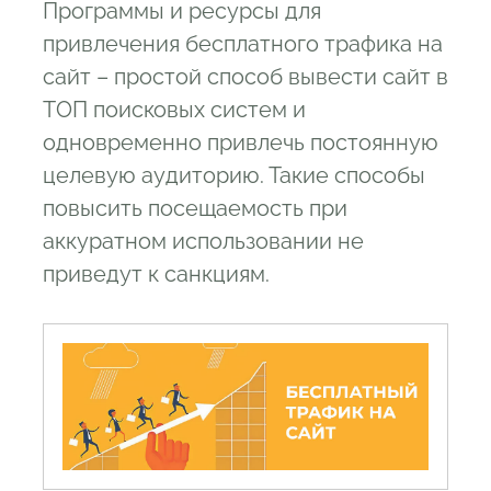
оптимизированы
Программы и ресурсы для
2.9
9 Добавьте ссылку на ваш сайт в
привлечения бесплатного трафика на
свои профили в социальных сетях
сайт – простой способ вывести сайт в
2.10
10. Поделитесь своим контентом в
ТОП поисковых систем и
соцсетях и используйте хештеги
одновременно привлечь постоянную
2.11
11. Проведите интервью с лидерами
целевую аудиторию. Такие способы
в вашей нише
повысить посещаемость при
2.12
12 Пишите убедительные
аккуратном использовании не
заголовки и описания
приведут к санкциям.
2.13
13 Обменяйтесь баннерами с
ресурсами смежной тематики
2.14
14 Используйте сервисы вопросов
2.15
15 Дайте ссылку на другие
тематические блоги
3
Лучшие программы для накрутки