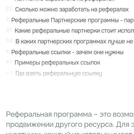
2.2
Сколько можно заработать на рефералах
3
Реферальные Партнерские программы - пар
3.1
Какие реферальные партнерки стоит испол
3.2
В каких партнерских программах лучше не
4
Реферальные ссылки - зачем они нужны
4.1
Примеры реферальн
4.2
Где взять реферальную ссылку
5
Самые популярные реферальные программы
5.1
LetyShops и другие кешбэки
5.2
Хостинги и регистраторы доменов
Реферальная программа – это возмо
5.3
Системы раскрутки в интернете
продвижении другого ресурса. Для 
5.4
Биржи контента и копирайтинга