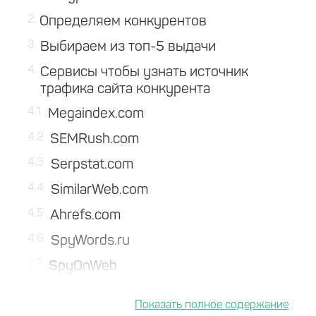
2
Определяем конкурентов
3
Выбираем из топ-5 выдачи
4
Сервисы чтобы узнать источник
трафика сайта конкурента
4.1
Megaindex.com
4.2
SEMRush.com
4.3
Serpstat.com
4.4
SimilarWeb.com
4.5
Ahrefs.com
4.6
SpyWords.ru
4.7
SpyOnWeb
4.8
AdBeat
4.9