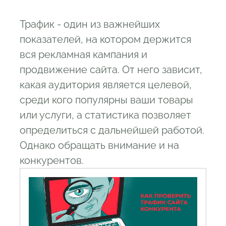
Alexa.com (закрыт)
4.10
AdVodka
Трафик - один из важнейших
4.11
Compete
показателей, на котором держится
вся рекламная кампания и
4.12
Build With
продвижение сайта. От него зависит,
4.13
Checkist
какая аудитория является целевой,
4.14
ADVSE
среди кого популярны ваши товары
5
Как проверить посещаемость сайта
или услуги, а статистика позволяет
конкурента?
определиться с дальнейшей работой.
6
Зачем отслеживать трафик сайта
Однако обращать внимание и на
конкурентов?
конкурентов.