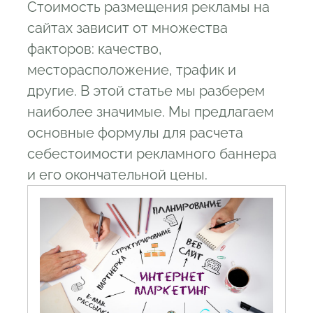
Стоимость размещения рекламы на
3.1
Совет первый: не завышайте
сайтах зависит от множества
требования хотя бы первое время
факторов: качество,
3.2
Совет второй: опирайтесь только на
месторасположение, трафик и
собственную статистику
другие. В этой статье мы разберем
3.3
Совет третий: заполняйте все блоки
наиболее значимые. Мы предлагаем
3.4
Правило четвертое: оплата блока
основные формулы для расчета
зависит от его эффективности
себестоимости рекламного баннера
4
Заключение
и его окончательной цены.