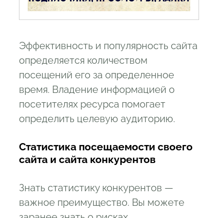
9.2
Недостатки
9.3
Цена
10
Alexa.com
Эффективность и популярность сайта
10.1
Преимущества
определяется количеством
10.2
Недостатки
посещений его за определенное
время. Владение информацией о
10.3
Цена
посетителях ресурса помогает
11
Инструменты для оценки поискового
определить целевую аудиторию.
трафика
12
Spywords.ru
Статистика посещаемости своего
12.1
Преимущества
сайта и сайта конкурентов
12.2
Недостатки
Знать статистику конкурентов —
12.3
Цены
важное преимущество. Вы можете
13
SEMrush
заранее знать о рисках,