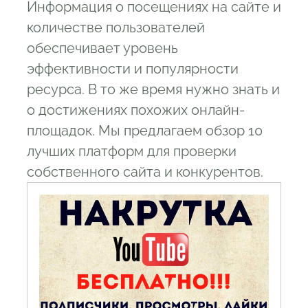
Информация о посещениях на сайте и
5.1
Преимущества
количестве пользователей
5.2
Недостатки
обеспечивает уровень
5.3
Цена
эффективности и популярности
6
Liveinternet
ресурса. В то же время нужно знать и
6.1
Преимущества
о достижениях похожих онлайн-
6.2
площадок. Мы предлагаем обзор 10
Недостатки
лучших платформ для проверки
6.3
Цена
собственного сайта и конкурентов.
7
Альтернативные методы просмотра
статистики сайтов конкурентов
8
Сервисы для просмотра статистики
сайта
9
Similarweb.com
9.1
Преимущества