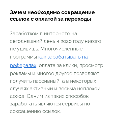
3.2
Bc vc
Зачем необходимо сокращение
3.3
Linkbucks com
ссылок с оплатой за переходы
3.4
CatCut net
3.5
Shorte st
Заработком в интернете на
сегодняшний день в 2020 году никого
4
Сервисы, которые не рекомендуем
не удивишь. Многочисленные
программы
как зарабатывать на
рефералах
, оплата за клики, просмотр
рекламы и многое другое позволяют
получить пассивный, а в некоторых
случаях активный и весьма неплохой
доход. Одним из таких способов
заработать являются сервисы по
сокращению ссылок.