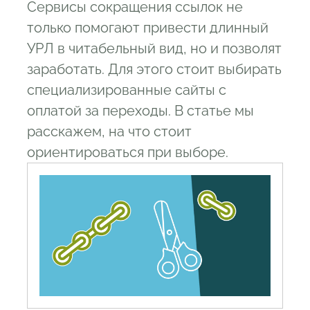
Сервисы сокращения ссылок не
2.5
To click
только помогают привести длинный
2.6
Bit do
УРЛ в читабельный вид, но и позволят
2.7
Cutt us
заработать. Для этого стоит выбирать
специализированные сайты с
2.8
Tinyurl com
оплатой за переходы. В статье мы
2.9
Clck ru
расскажем, на что стоит
2.10
Goo su
ориентироваться при выборе.
2.11
Is gd
2.12
Okl lt
2.13
lnnkin com
3
Сокращение ссылок за которые
платят - 5 популярных сайтов для
заработка
3.1
AdF ly