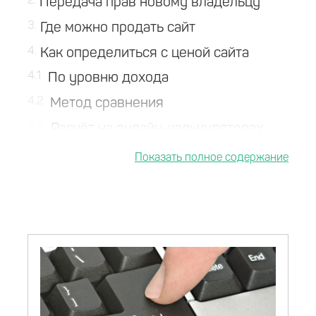
2
Передача прав новому владельцу
3
Где можно продать сайт
4
Как определиться с ценой сайта
4.1
По уровню дохода
4.2
Метод сравнения
4.3
Расчёт на онлайн-калькуляторах
5
Что влияет на стоимость сайта