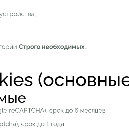
устройства;
егории
Строго необходимых
.
kies (основные
имые
le reCAPTCHA), срок до 6 месяцев
cha), срок до 1 года