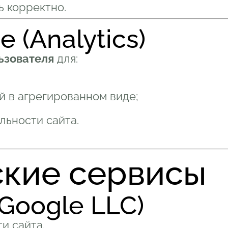
ь корректно.
 (Analytics)
ьзователя
для:
 в агрегированном виде;
ьности сайта.
ские сервисы
(Google LLC)
и сайта.