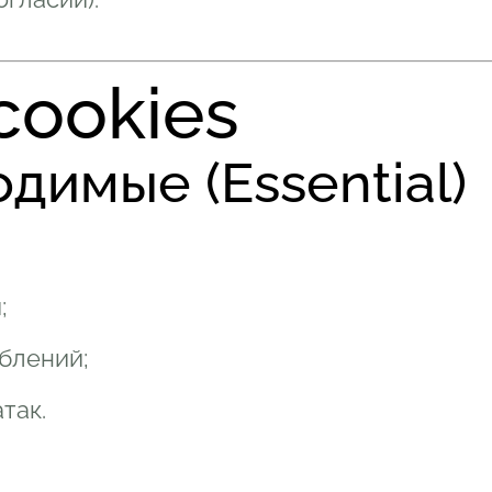
cookies
одимые (Essential)
;
блений;
так.