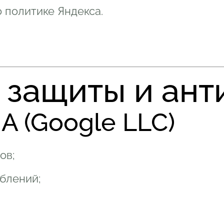
 политике Яндекса.
и защиты и ан
A (Google LLC)
ов;
блений;